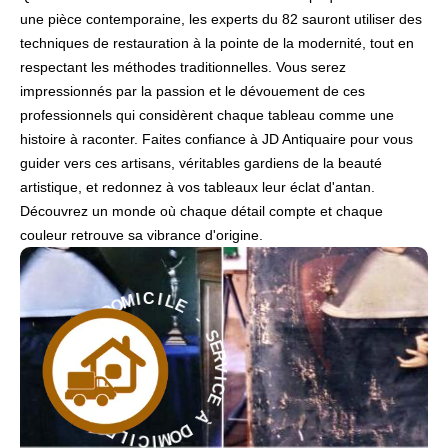
une pièce contemporaine, les experts du 82 sauront utiliser des
techniques de restauration à la pointe de la modernité, tout en
respectant les méthodes traditionnelles. Vous serez
impressionnés par la passion et le dévouement de ces
professionnels qui considèrent chaque tableau comme une
histoire à raconter. Faites confiance à JD Antiquaire pour vous
guider vers ces artisans, véritables gardiens de la beauté
artistique, et redonnez à vos tableaux leur éclat d'antan.
Découvrez un monde où chaque détail compte et chaque
couleur retrouve sa vibrance d'origine.
E
-
L
S
I
E
C
R
I
V
M
O
I
C
D
E
À
À
E
D
C
O
I
M
V
R
I
C
E
S
I
L
-
E