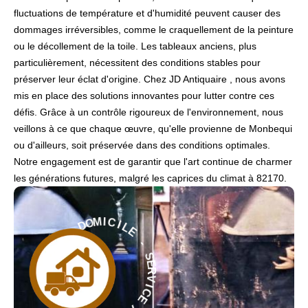
fluctuations de température et d'humidité peuvent causer des
dommages irréversibles, comme le craquellement de la peinture
ou le décollement de la toile. Les tableaux anciens, plus
particulièrement, nécessitent des conditions stables pour
préserver leur éclat d'origine. Chez JD Antiquaire , nous avons
mis en place des solutions innovantes pour lutter contre ces
défis. Grâce à un contrôle rigoureux de l'environnement, nous
veillons à ce que chaque œuvre, qu'elle provienne de Monbequi
ou d'ailleurs, soit préservée dans des conditions optimales.
Notre engagement est de garantir que l'art continue de charmer
les générations futures, malgré les caprices du climat à 82170.
L
E
I
C
-
I
M
S
O
E
D
R
V
À
I
C
E
E
C
I
À
V
R
D
E