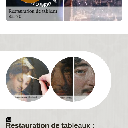
O
S
M
-
I
C
E
I
L
Restauration de tableaux :