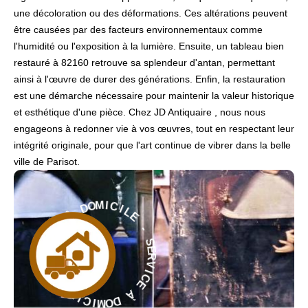
une décoloration ou des déformations. Ces altérations peuvent
être causées par des facteurs environnementaux comme
l'humidité ou l'exposition à la lumière. Ensuite, un tableau bien
restauré à 82160 retrouve sa splendeur d'antan, permettant
ainsi à l'œuvre de durer des générations. Enfin, la restauration
est une démarche nécessaire pour maintenir la valeur historique
et esthétique d'une pièce. Chez JD Antiquaire , nous nous
engageons à redonner vie à vos œuvres, tout en respectant leur
intégrité originale, pour que l'art continue de vibrer dans la belle
ville de Parisot.
L
I
E
C
I
M
-
O
S
D
E
R
À
V
E
I
C
C
E
I
V
À
R
E
D
S
O
-
M
E
I
C
L
I