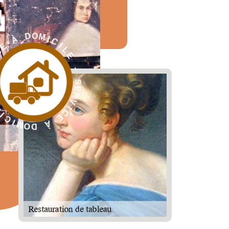
E
L
I
C
-
I
S
M
E
O
R
V
I
C
E
À
D
R
O
E
M
S
I
-
C
E
I
L