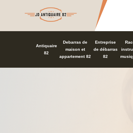
Debarras de
Entreprise
Rac
Antiquaire
maison et
de débarras
instr
82
appartement 82
82
musiq