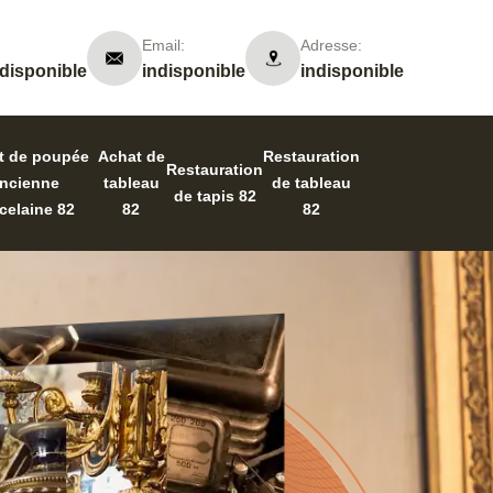
Email:
Adresse:
ndisponible
indisponible
indisponible
t de poupée
Achat de
Restauration
Restauration
ncienne
tableau
de tableau
de tapis 82
celaine 82
82
82