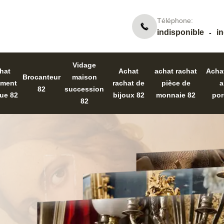
Téléphone:
indisponible
i
-
Vidage
hat
Achat
achat rachat
Acha
Brocanteur
maison
ument
rachat de
pièce de
a
82
succession
ue 82
bijoux 82
monnaie 82
por
82