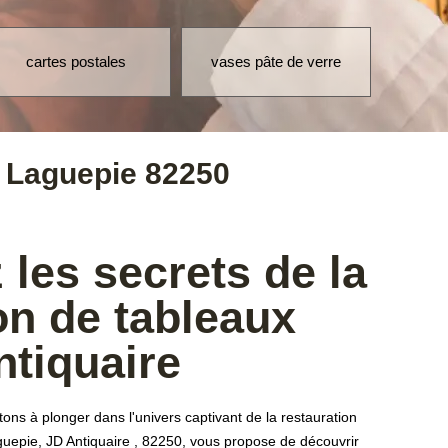
vases pâte de verre
manteaux de fourrure
mach
e Laguepie 82250
les secrets de la
on de tableaux
ntiquaire
tons à plonger dans l'univers captivant de la restauration
uepie, JD Antiquaire , 82250, vous propose de découvrir