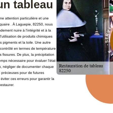
'un tableau
e attention particulière et une
iquaire . À Laguepie, 82250, nous
D
ment nuire à l'intégrité et à la
À
'utilisation de produits chimiques
E
pigments et la toile. Une autre
C
l contrôlé en termes de température
I
V
fissures. De plus, la précipitation
 temps nécessaire pour évaluer l'état
in, négliger de documenter chaque
 précieuses pour de futures
viter ces erreurs pour garantir la
estaurer.