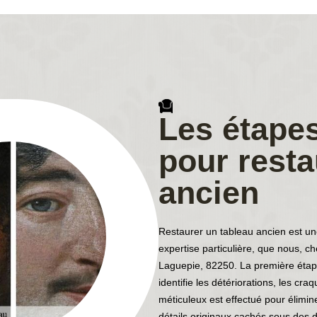
Les étapes
pour resta
ancien
Restaurer un tableau ancien est une
expertise particulière, que nous, c
Laguepie, 82250. La première étape c
identifie les détériorations, les cr
méticuleux est effectué pour éliminer
détails originaux cachés sous des d