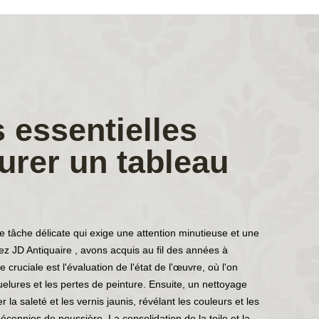
 essentielles
urer un tableau
 tâche délicate qui exige une attention minutieuse et une
hez JD Antiquaire , avons acquis au fil des années à
ruciale est l'évaluation de l'état de l'œuvre, où l'on
aquelures et les pertes de peinture. Ensuite, un nettoyage
 la saleté et les vernis jaunis, révélant les couleurs et les
écennies de poussière. La consolidation de la toile et la