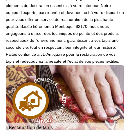
éléments de décoration essentiels à votre intérieur. Notre
équipe d'experts, passionnée et dévouée, est à votre disposition
pour vous offrir un service de restauration de la plus haute
qualité. Basée fièrement à Monbequi, 82170, nous nous
engageons à utiliser des techniques de pointe et des produits
respectueux de l'environnement, garantissant à vos tapis une
seconde vie, tout en respectant leur intégrité et leur histoire.
Faites confiance à JD Antiquaire pour la restauration de vos
tapis et redécouvrez la beauté et l'éclat de vos pièces textiles.
L
I
E
C
I
-
M
O
S
D
E
R
À
V
I
E
C
C
E
I
V
À
R
E
D
S
O
-
M
I
E
C
L
I