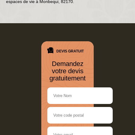
espaces de vie à Monbequi, 82170.
DEVIS GRATUIT
Demandez
votre devis
gratuitement