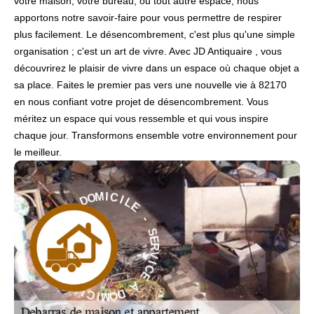
votre maison, votre bureau, ou tout autre espace, nous
apportons notre savoir-faire pour vous permettre de respirer
plus facilement. Le désencombrement, c'est plus qu'une simple
organisation ; c'est un art de vivre. Avec JD Antiquaire , vous
découvrirez le plaisir de vivre dans un espace où chaque objet a
sa place. Faites le premier pas vers une nouvelle vie à 82170
en nous confiant votre projet de désencombrement. Vous
méritez un espace qui vous ressemble et qui vous inspire
chaque jour. Transformons ensemble votre environnement pour
le meilleur.
L
I
E
C
I
-
M
O
S
D
E
R
À
V
I
E
C
C
E
I
V
À
R
E
D
S
O
-
M
I
E
C
L
I