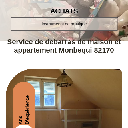
ACHATS
montres poignet et à gousset
Service de debarras de maison et
appartement Monbequi 82170
D'expérience
Ans