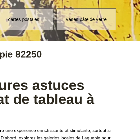
vases pâte de verre
manteaux de fourrure
mach
pie 82250
eures astuces
at de tableau à
e une expérience enrichissante et stimulante, surtout si
 D'abord, explorez les galeries locales de Laguepie pour