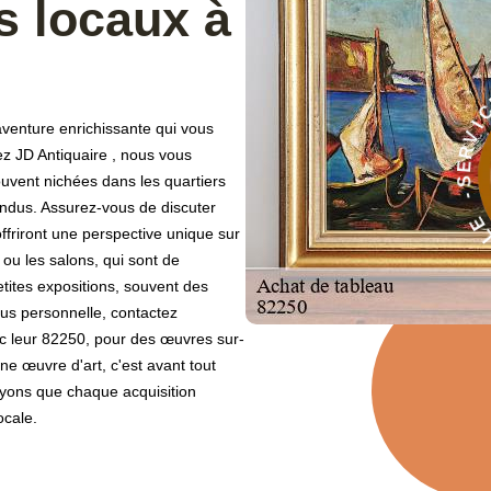
es locaux à
aventure enrichissante qui vous
À
ez JD Antiquaire , nous vous
E
souvent nichées dans les quartiers
C
endus. Assurez-vous de discuter
I
V
ffriront une perspective unique sur
 ou les salons, qui sont de
etites expositions, souvent des
us personnelle, contactez
avec leur 82250, pour des œuvres sur-
une œuvre d'art, c'est avant tout
oyons que chaque acquisition
ocale.