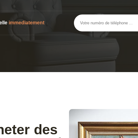
elle
immediatement
heter des