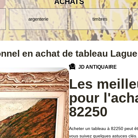
ACHATS
timbres
cartes postales
onnel en achat de tableau Lague
JD ANTIQUAIRE
Les meill
pour l'ach
82250
Acheter un tableau à 82250 peut êtr
vous suivez quelques astuces clés.