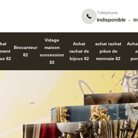
Téléphone:
indisponible
i
-
Vidage
hat
Achat
achat rachat
Acha
Brocanteur
maison
ument
rachat de
pièce de
a
82
succession
ue 82
bijoux 82
monnaie 82
por
82