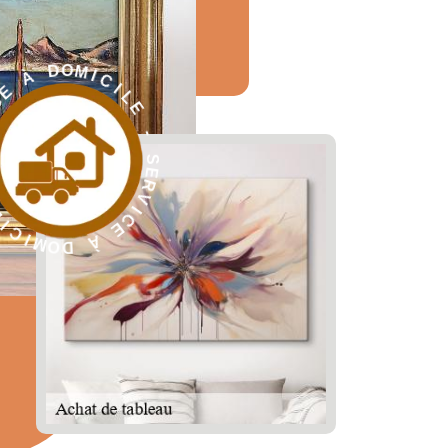
L
E
I
C
-
I
M
S
O
E
D
R
V
I
C
E
À
R
D
E
O
S
M
-
I
C
E
I
L