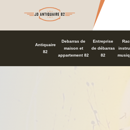
Debarras de
Entreprise
Rac
Antiquaire
maison et
de débarras
instr
82
appartement 82
82
musiq