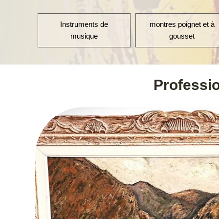
 de
montres poignet et à
argenterie
gousset
Professi