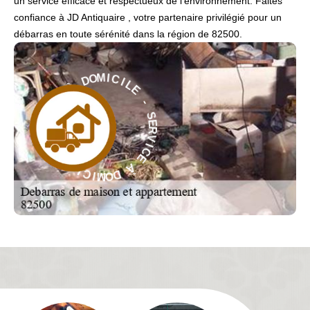
un service efficace et respectueux de l'environnement. Faites
confiance à JD Antiquaire , votre partenaire privilégié pour un
débarras en toute sérénité dans la région de 82500.
I
L
C
E
I
M
-
O
D
S
E
À
R
V
E
I
C
C
I
E
V
R
À
E
S
D
-
O
M
E
I
L
C
I