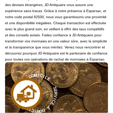
des devises étrangères, JD Antiquaire vous assure une
expérience sans tracas. Grâce à notre présence à Esparsac, et
notre code postal 82500, nous vous garantissons une proximité
et une disponibilité inégalées. Chaque transaction est effectuée
avec le plus grand soin, en veillant à offrir des taux compétitifs
et des conseils avisés. Faites confiance à JD Antiquaire pour
transformer vos monnaies en une valeur sûre, avec la simplicité
et la transparence que vous méritez. Venez nous rencontrer et
découvrez pourquoi JD Antiquaire est le partenaire de confiance
pour toutes vos opérations de rachat de monnaies à Esparsac.
L
E
I
C
I
-
M
O
S
D
E
R
À
V
I
E
C
C
E
I
V
À
R
E
D
S
O
M
-
I
E
C
L
I