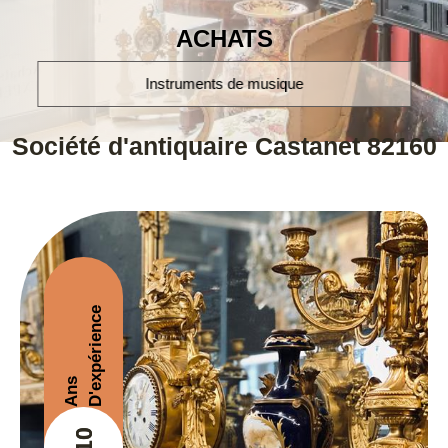
ACHATS
musique
montres poignet et à gousset
Société d'antiquaire Castanet 82160
D'expérience
Ans
+10