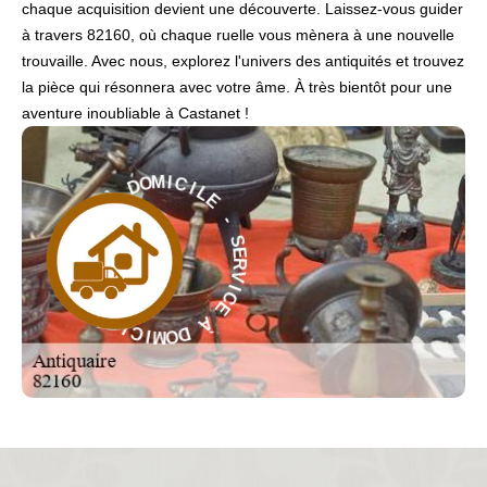
chaque acquisition devient une découverte. Laissez-vous guider
à travers 82160, où chaque ruelle vous mènera à une nouvelle
trouvaille. Avec nous, explorez l'univers des antiquités et trouvez
la pièce qui résonnera avec votre âme. À très bientôt pour une
aventure inoubliable à Castanet !
L
I
C
E
I
M
-
O
D
S
E
À
R
V
E
I
C
C
E
I
V
R
À
E
S
D
O
-
M
E
I
L
C
I