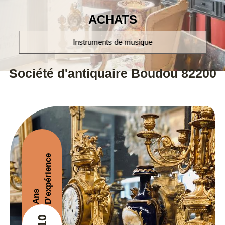
ACHATS
ique
montres poignet et à gousset
Société d'antiquaire Boudou 82200
D'expérience
Ans
+10