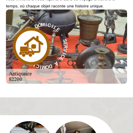
temps, où chaque objet raconte une histoire unique.
L
I
C
E
I
M
-
O
D
S
E
À
R
V
E
I
C
C
I
E
V
R
À
E
S
D
-
O
M
E
I
L
C
I